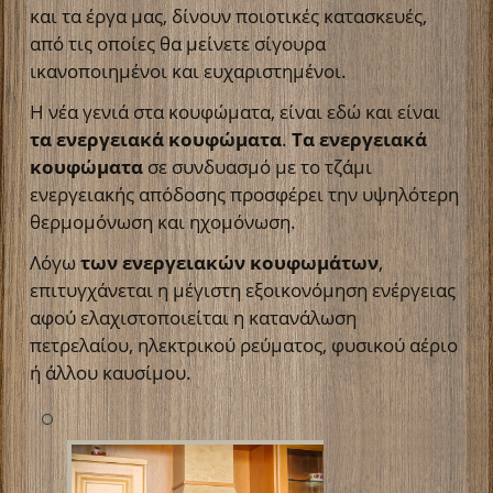
και τα έργα μας, δίνουν ποιοτικές κατασκευές,
από τις οποίες θα μείνετε σίγουρα
ικανοποιημένοι και ευχαριστημένοι.
Η νέα γενιά στα κουφώματα, είναι εδώ και είναι
τα ενεργειακά κουφώματα
.
Τα ενεργειακά
κουφώματα
σε συνδυασμό με το τζάμι
ενεργειακής απόδοσης προσφέρει την υψηλότερη
θερμομόνωση και ηχομόνωση.
Λόγω
των ενεργειακών κουφωμάτων
,
επιτυγχάνεται η μέγιστη εξοικονόμηση ενέργειας
αφού ελαχιστοποιείται η κατανάλωση
πετρελαίου, ηλεκτρικού ρεύματος, φυσικού αέριο
ή άλλου καυσίμου.